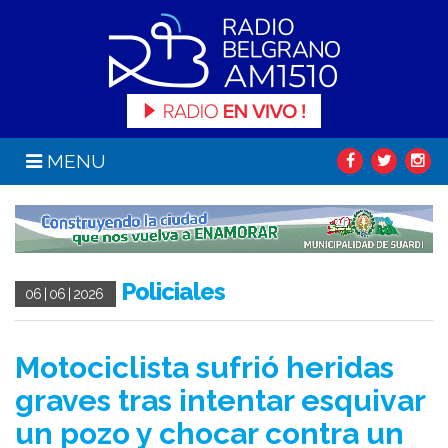
MENU
Policiales
06 | 06 | 2026
Motociclista sufrió heridas
graves tras intentar esquivar
un pozo y chocar contra un