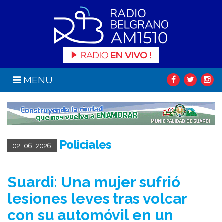
MENU
Policiales
02 | 06 | 2026
Suardi: Una mujer sufrió
lesiones leves tras volcar
con su automóvil en un