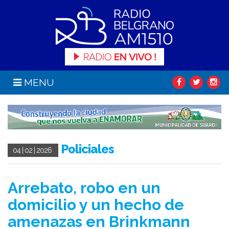
MENU
Policiales
04 | 02 | 2026
Arrebato, robo en un
domicilio y un hecho de
amenazas en Brinkmann