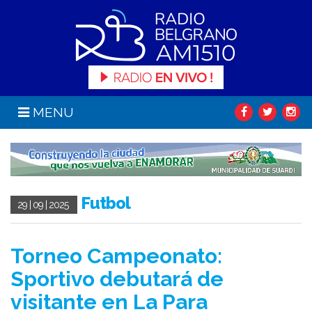
MENU
Futbol
29 | 09 | 2025
Torneo Campeonato:
Sportivo debutará de
visitante en La Para