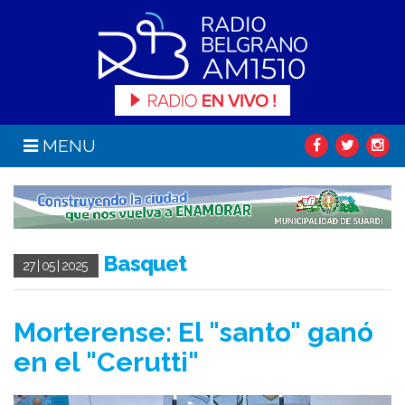
MENU
Basquet
27 | 05 | 2025
Morterense: El "santo" ganó
en el "Cerutti"