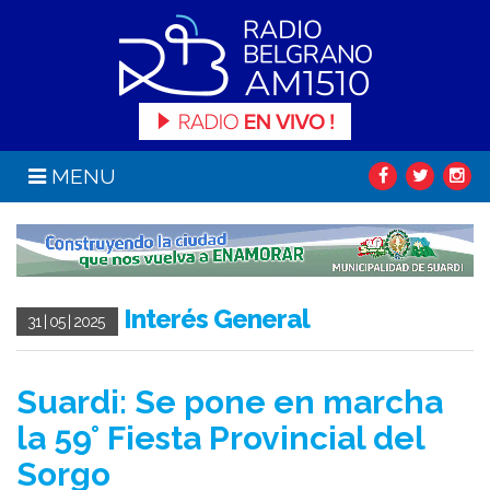
MENU
Interés General
31 | 05 | 2025
Suardi: Se pone en marcha
la 59° Fiesta Provincial del
Sorgo