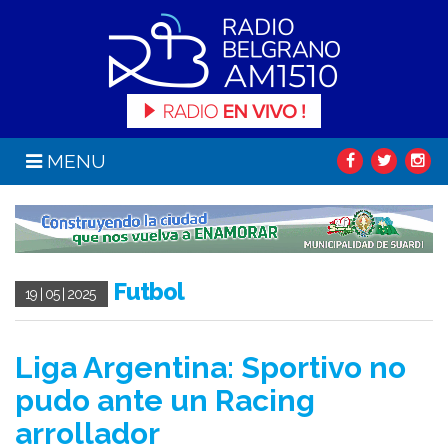
MENU
Futbol
19 | 05 | 2025
Liga Argentina: Sportivo no
pudo ante un Racing
arrollador