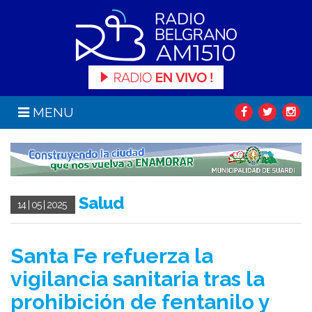
MENU
Salud
14 | 05 | 2025
Santa Fe refuerza la
vigilancia sanitaria tras la
prohibición de fentanilo y