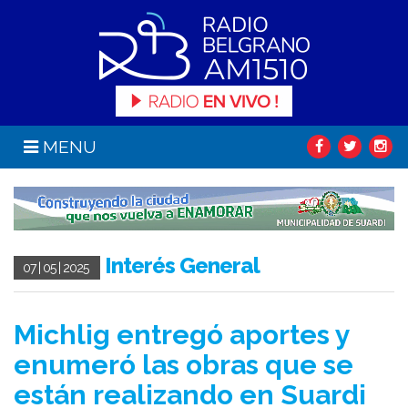
MENU
Interés General
07 | 05 | 2025
Michlig entregó aportes y
enumeró las obras que se
están realizando en Suardi