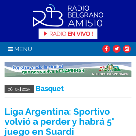
MENU
Basquet
06 | 05 | 2025
Liga Argentina: Sportivo
volvió a perder y habrá 5°
juego en Suardi