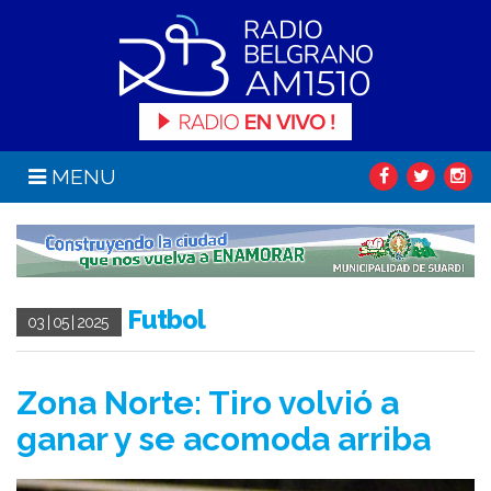
MENU
Futbol
03 | 05 | 2025
Zona Norte: Tiro volvió a
ganar y se acomoda arriba