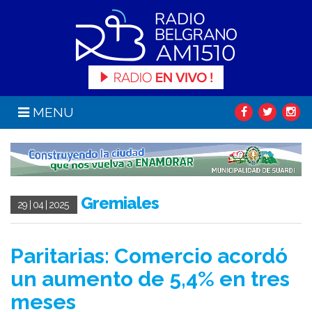
MENU
Gremiales
29 | 04 | 2025
Paritarias: Comercio acordó
un aumento de 5,4% en tres
meses