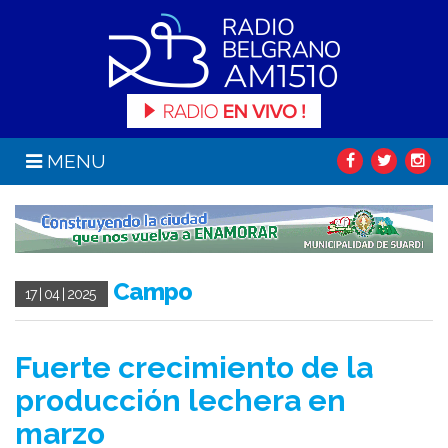
MENU
Campo
17 | 04 | 2025
Fuerte crecimiento de la
producción lechera en
marzo