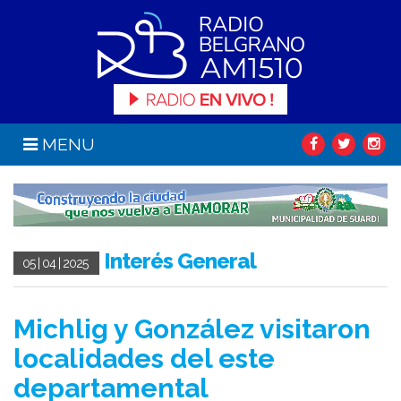
MENU
Interés General
05 | 04 | 2025
Michlig y González visitaron
localidades del este
departamental