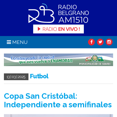
MENU
Futbol
13 | 03 | 2025
Copa San Cristóbal:
Independiente a semifinales