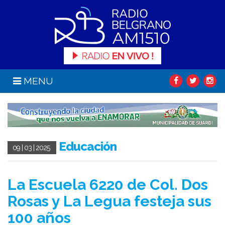
MENU
Educación
09 | 03 | 2025
La Escuela 6220 de Col. Dos
Rosas y La Legua festeja sus
100 años