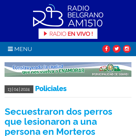
MENU
Policiales
13 | 04 | 2024
Secuestraron dos perros
que lesionaron a una
persona en Morteros